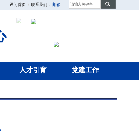
设为首页
/
联系我们
/
邮箱
心
人才引育
党建工作
办