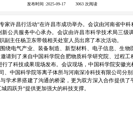
发布时间 :
2025-09-17
|
3063
次阅读
|
院院所专家许昌行活动”在许昌市成功举办。会议由河南省
创新公共服务中心承办。会议由许昌市科学技术局三级
职副主任杨卫东带领相关处室人员出席了本次活动。
，围绕电气产业、装备制造、新型材料、电子信息、生物
议邀请到了来自中国科学院合肥物质科学研究院、过程工
家进行了科技成果现场发布。会议现场，中国科学院安徽
司、中国科学院等离子体所与河南深冷科技有限公司分别
界与学术界搭建了沟通的桥梁，更为双方深入合作提供了
五城四跃升”提供更加强大的科技支撑。