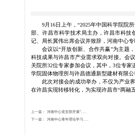
9月16日上午，“2025年中国科学
部、许昌市科学技术局主办，许昌市科技
记、局长冀伟出席会议并致辞，河南中心专
会议以“开放创新、合作共赢”为主题
科技成果与许昌市产业需求双向对接。会
关院所32位专家参加会议，其中，3位专
学院固体物理所与许昌德通新型建材有限公
此次对接会的成功举办，不仅为产业
在许昌实现转移转化，为实现许昌市“两融
上一篇：
河南中心党支部开展“......
下一篇：
河南中心青年理论学习......